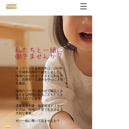
私たちと一緒に
働きませんか？
キッズランドまめの木は、2017年
に茨城県石岡市で誕生しました。
地域のみなさまにささえられなが
ら、石岡市・土浦市を中心に４市
９施設。
地域のニーズにあわせて幅広くさ
まざまな特性のあるこどもたちを
受け入れています。
児童発達支援・放課後等デイサー
ビスは、地域の子育てをささえる
大切な事業。
​ぜひ一緒に働いてみませんか？