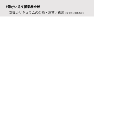
#障がい児支援業務全般
支援カリキュラムの企画・運営／送迎
（要普通自動車免許）
#施設運営業務
連絡帳作成／SNS投稿等
#勤務形態
月間休日9日／標準勤務時間9:00〜18:00
#有資格者歓迎
（保育士・看護師等）
ご応募はこちらから
賃金は資格等の状況により変動します。
​面談にてご確認ください。
応募フォーム