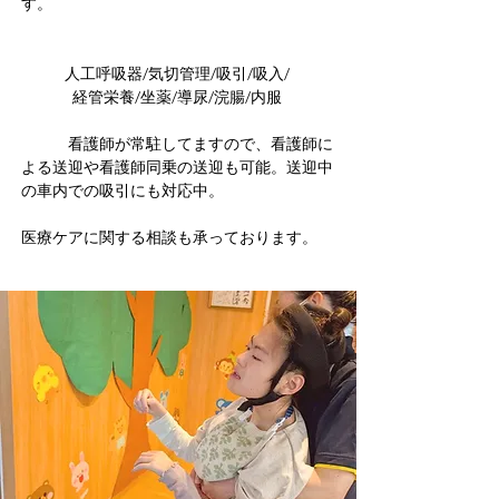
す。
人工呼吸器/気切管理/吸引/吸入/
経管栄養/坐薬/導尿/浣腸/内服
看護師が常駐してますので、看護師に
よる送迎や看護師同乗の送迎も可能。
送迎中
の車内での吸引にも対応中。
医療ケアに関する相談も承っております。