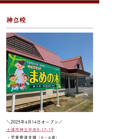
神立校
＼2025年4月14日オープン／
土浦市神立中央5-17-1
9
・児童発達支援
（０～６歳）