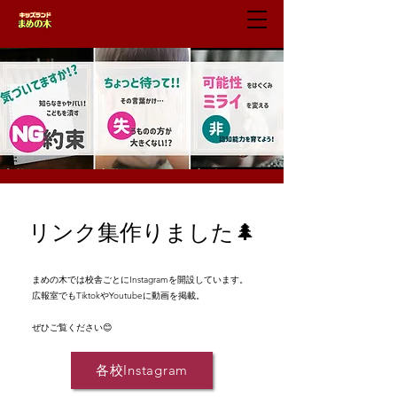
​リンク集作りました🌲
まめの木では校舎ごとにInstagramを開設しています。
広報室でもTiktokやYoutubeに動画を掲載。
​ぜひご覧ください😊
各校Instagram