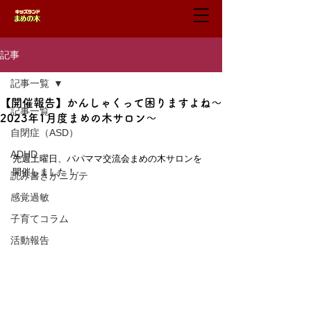
記事
記事一覧
【開催報告】かんしゃくって困りますよね〜
記事一覧
2023年1月度まめの木サロン〜
自閉症（ASD）
ADHD
先週土曜日、パパママ交流会まめの木サロンを
開催しました！
読み書きがニガテ
感覚過敏
子育てコラム
活動報告