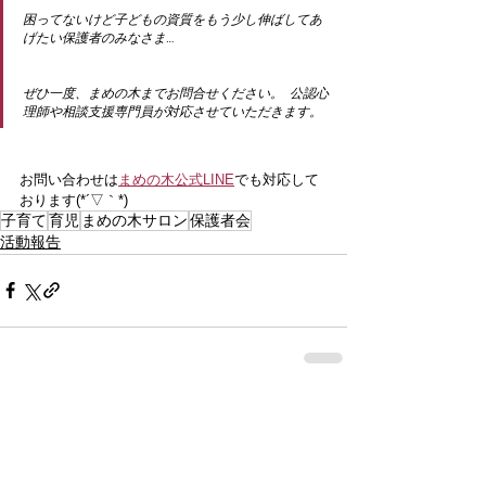
困ってないけど子どもの資質をもう少し伸ばしてあ
げたい保護者のみなさま… 
ぜひ一度、まめの木までお問合せください。  公認心
理師や相談支援専門員が対応させていただきます。
お問い合わせは
まめの木公式LINE
でも対応して
おります(*´▽｀*)
子育て
育児
まめの木サロン
保護者会
活動報告
すべて表示
関連記事