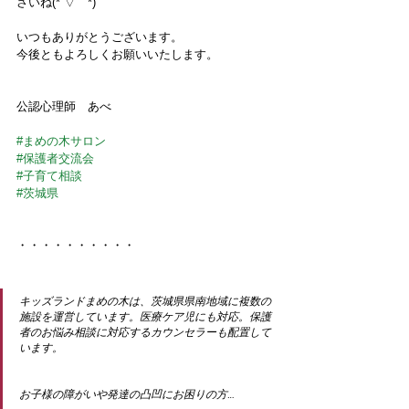
さいね(*´▽｀*)
いつもありがとうございます。
今後ともよろしくお願いいたします。
公認心理師　あべ
#まめの木サロン
#保護者交流会
#子育て相談
#茨城県
・・・・・・・・・・
キッズランドまめの木は、茨城県県南地域に複数の
施設を運営しています。医療ケア児にも対応。保護
者のお悩み相談に対応するカウンセラーも配置して
います。
お子様の障がいや発達の凸凹にお困りの方…