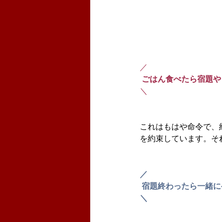
／
 ごはん食べたら宿題
＼
これはもはや命令で、
を約束しています。そ
／
 宿題終わったら一緒
＼