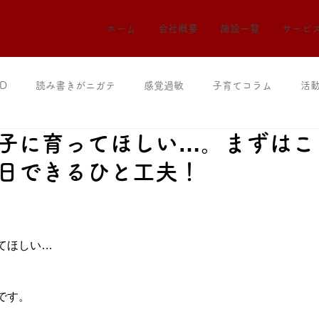
ホーム
会社概要
施設一覧
サービ
D
読み書きがニガテ
感覚過敏
子育てコラム
活
子に育ってほしい…。まずはこ
日できるひと工夫！
てほしい…
です。