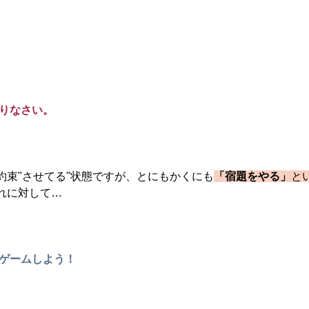
やりなさい。
約束"させてる"状態ですが、とにもかくにも
「宿題をやる」
と
れに対して…
にゲームしよう！