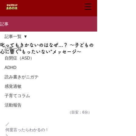
記事
記事一覧
叱ってもきかないのはなぜ…？ 〜子どもの
記事一覧
心に響く"もったいない"メッセージ〜
自閉症（ASD）
ADHD
読み書きがニガテ
感覚過敏
子育てコラム
活動報告
（目安：6分）
／
何度言ったらわかるの！
＼