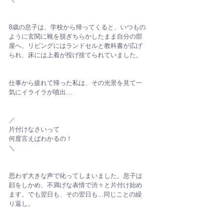
8歳の息子は、学校から帰ってくると、いつもの
ように玄関に靴を脱ぎちらかしたまま自分の部
屋へ。リビングにはランドセルと教科書が広げ
られ、床には上着が投げ捨てられていました。
仕事から疲れて帰った私は、その光景を見て一
気にイライラが噴出…
／
片付けなさいって
何度言えばわかるの！
＼
思わず大きな声で叱ってしまいました。息子は
顔をしかめ、不満げな表情で渋々と片付け始め
ます。でも翌日も、その翌日も...同じことの繰
り返し。