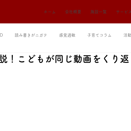
ホーム
会社概要
施設一覧
サービ
D
読み書きがニガテ
感覚過敏
子育てコラム
活
説！こどもが同じ動画をくり返