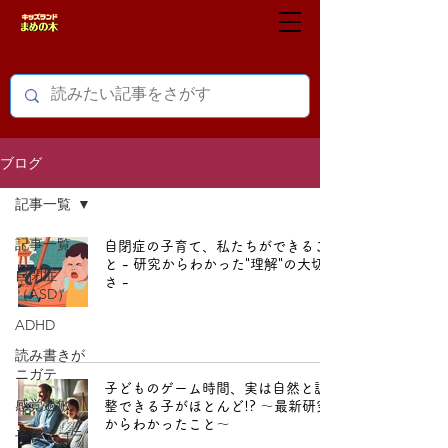
ブログ
記事一覧
記事一覧
自閉症の子育て、私たちができるこ
と - 研究からわかった"理解"の大切
自閉症
さ -
（ASD）
ADHD
読み書きが
ニガテ
子どものゲーム時間、実は自然と調
感覚過敏
整できる子がほとんど!? ～最新研究
からわかったこと～
子育てコラ