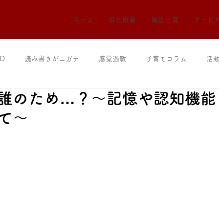
ホーム
会社概要
施設一覧
サービ
D
読み書きがニガテ
感覚過敏
子育てコラム
活
誰のため…？〜記憶や認知機能
て〜