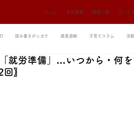
ホーム
会社概要
施設一覧
サービ
D
読み書きがニガテ
感覚過敏
子育てコラム
活
の「就労準備」…いつから・何
2回〗