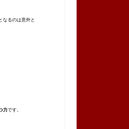
となるのは意外と
つ力
です。