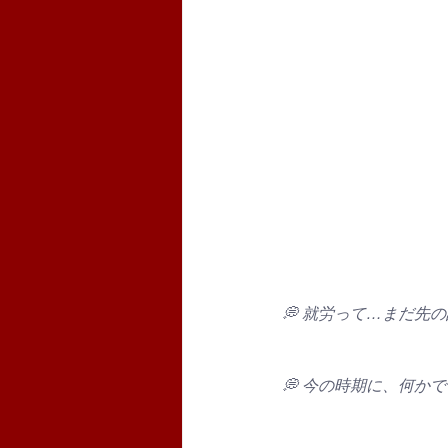
💭 就労って…まだ先
💭 今の時期に、何か